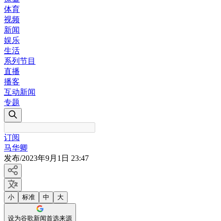
体育
视频
新闻
娱乐
生活
系列节目
直播
播客
互动新闻
专题
订阅
马华卿
发布
/
2023年9月1日 23:47
小
标准
中
大
设为谷歌新闻首选来源