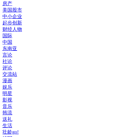
房产
美国股市
中小企业
起步创新
财经人物
国际
中国
东南亚
言论
社论
评论
交流站
漫画
娱乐
明星
影视
音乐
韩流
送礼
生活
壮龄go!