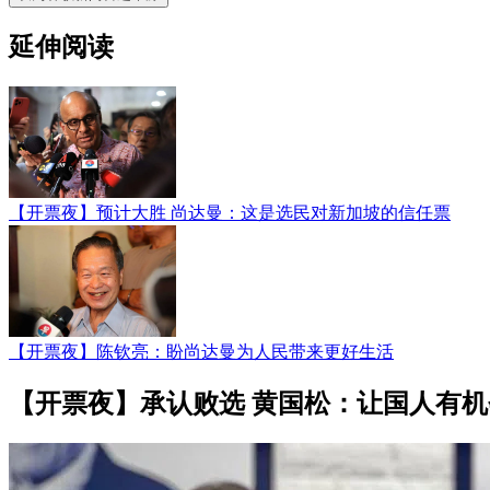
延伸阅读
【开票夜】预计大胜 尚达曼：这是选民对新加坡的信任票
【开票夜】陈钦亮：盼尚达曼为人民带来更好生活
【开票夜】承认败选 黄国松：让国人有