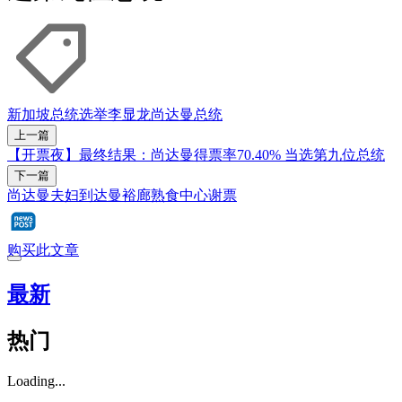
新加坡总统选举
李显龙
尚达曼
总统
上一篇
【开票夜】最终结果：尚达曼得票率70.40% 当选第九位总统
下一篇
尚达曼夫妇到达曼裕廊熟食中心谢票
购买此文章
最新
热门
Loading...