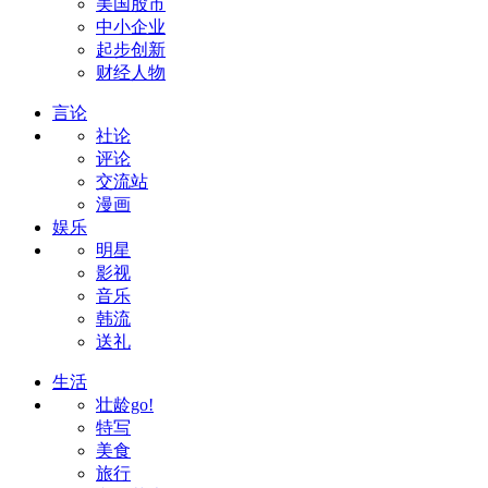
美国股市
中小企业
起步创新
财经人物
言论
社论
评论
交流站
漫画
娱乐
明星
影视
音乐
韩流
送礼
生活
壮龄go!
特写
美食
旅行