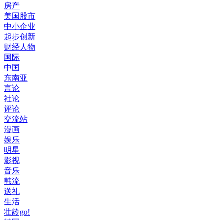
房产
美国股市
中小企业
起步创新
财经人物
国际
中国
东南亚
言论
社论
评论
交流站
漫画
娱乐
明星
影视
音乐
韩流
送礼
生活
壮龄go!