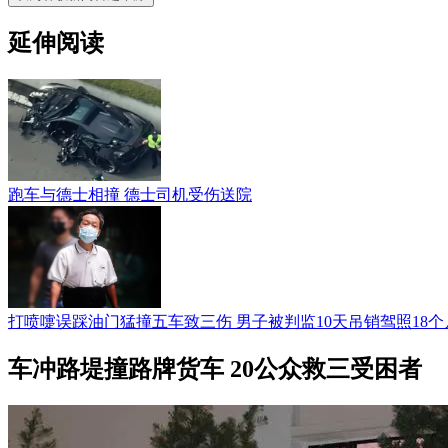
延伸阅读
跑车与德士相撞 德士司机受伤送院
打喷嚏误踩油门猛撞五车致三伤 男子被判监10天吊销驾照18个
车冲路堤撞路牌货车 20公众救三受困者