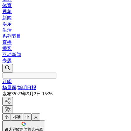
体育
视频
新闻
娱乐
生活
系列节目
直播
播客
互动新闻
专题
订阅
杨量而
/
新明日报
发布
/
2023年9月2日 15:26
小
标准
中
大
设为谷歌新闻首选来源