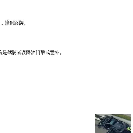
堤，撞倒路牌。
信是驾驶者误踩油门酿成意外。