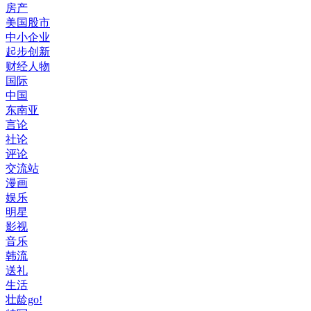
房产
美国股市
中小企业
起步创新
财经人物
国际
中国
东南亚
言论
社论
评论
交流站
漫画
娱乐
明星
影视
音乐
韩流
送礼
生活
壮龄go!