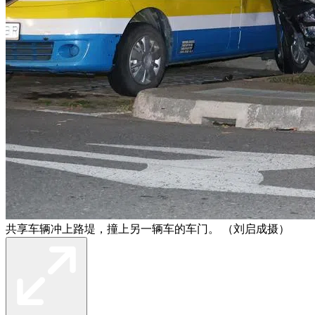
共享车辆冲上路堤，撞上另一辆车的车门。 （刘启成摄）