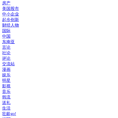
房产
美国股市
中小企业
起步创新
财经人物
国际
中国
东南亚
言论
社论
评论
交流站
漫画
娱乐
明星
影视
音乐
韩流
送礼
生活
壮龄go!