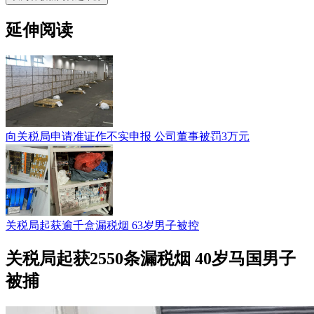
延伸阅读
向关税局申请准证作不实申报 公司董事被罚3万元
关税局起获逾千盒漏税烟 63岁男子被控
关税局起获2550条漏税烟 40岁马国男子
被捕