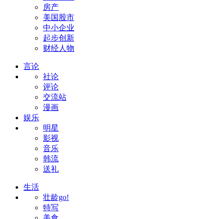
房产
美国股市
中小企业
起步创新
财经人物
言论
社论
评论
交流站
漫画
娱乐
明星
影视
音乐
韩流
送礼
生活
壮龄go!
特写
美食