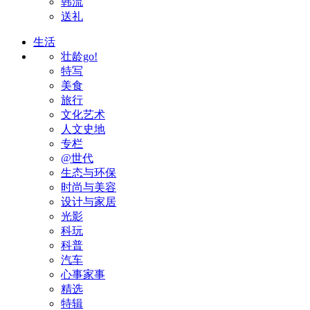
韩流
送礼
生活
壮龄go!
特写
美食
旅行
文化艺术
人文史地
专栏
@世代
生态与环保
时尚与美容
设计与家居
光影
科玩
科普
汽车
心事家事
精选
特辑