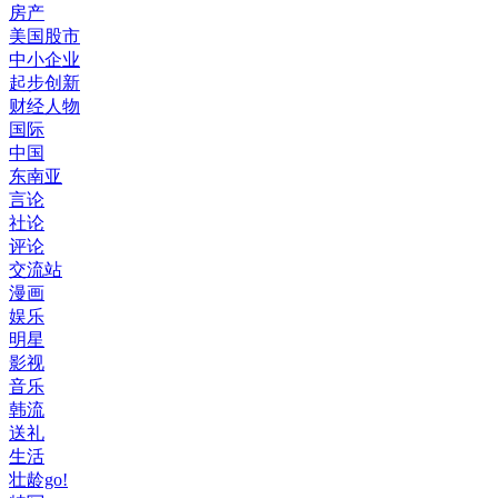
房产
美国股市
中小企业
起步创新
财经人物
国际
中国
东南亚
言论
社论
评论
交流站
漫画
娱乐
明星
影视
音乐
韩流
送礼
生活
壮龄go!