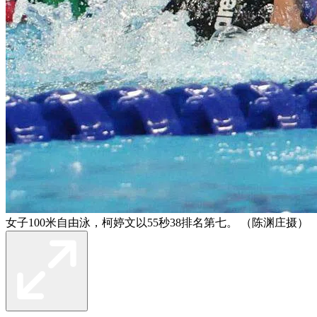
女子100米自由泳，柯婷文以55秒38排名第七。 （陈渊庄摄）