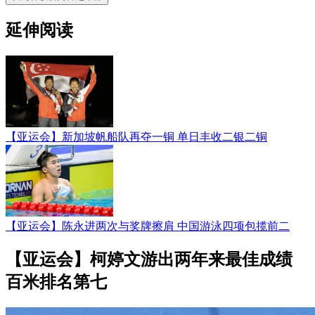
延伸阅读
【亚运会】新加坡帆船队再夺一铜 单日丰收二银二铜
【亚运会】陈永进两次与奖牌擦肩 中国游泳四项包揽前二
【亚运会】柯婷文游出两年来最佳成绩
百米排名第七