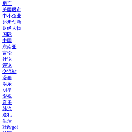
房产
美国股市
中小企业
起步创新
财经人物
国际
中国
东南亚
言论
社论
评论
交流站
漫画
娱乐
明星
影视
音乐
韩流
送礼
生活
壮龄go!