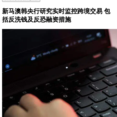
新马澳韩央行研究实时监控跨境交易 包
括反洗钱及反恐融资措施