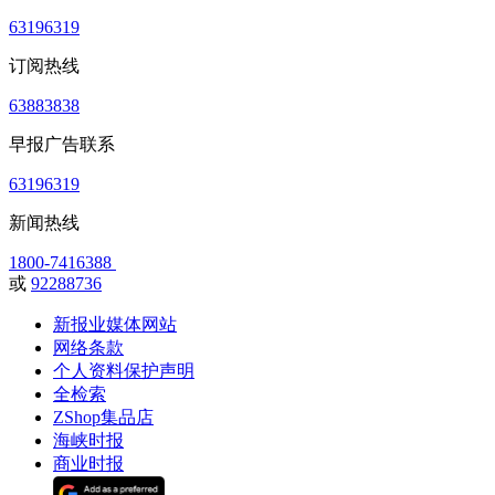
63196319
订阅热线
63883838
早报广告联系
63196319
新闻热线
1800-7416388
或
92288736
新报业媒体网站
网络条款
个人资料保护声明
全检索
ZShop集品店
海峡时报
商业时报