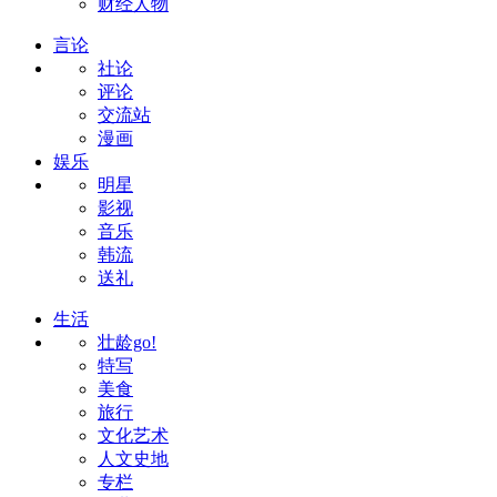
财经人物
言论
社论
评论
交流站
漫画
娱乐
明星
影视
音乐
韩流
送礼
生活
壮龄go!
特写
美食
旅行
文化艺术
人文史地
专栏