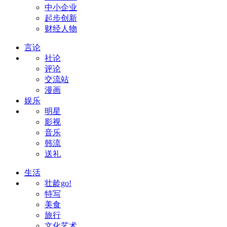
中小企业
起步创新
财经人物
言论
社论
评论
交流站
漫画
娱乐
明星
影视
音乐
韩流
送礼
生活
壮龄go!
特写
美食
旅行
文化艺术