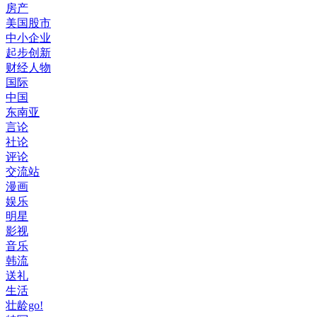
房产
美国股市
中小企业
起步创新
财经人物
国际
中国
东南亚
言论
社论
评论
交流站
漫画
娱乐
明星
影视
音乐
韩流
送礼
生活
壮龄go!