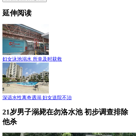
延伸阅读
妇女泳池溺水 所幸及时获救
深谙水性离奇遇溺 妇女送院不治
21岁男子溺毙在勿洛水池 初步调查排除
他杀