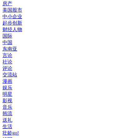
房产
美国股市
中小企业
起步创新
财经人物
国际
中国
东南亚
言论
社论
评论
交流站
漫画
娱乐
明星
影视
音乐
韩流
送礼
生活
壮龄go!