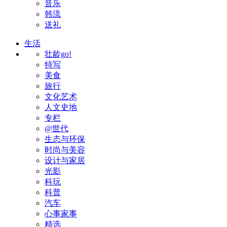
音乐
韩流
送礼
生活
壮龄go!
特写
美食
旅行
文化艺术
人文史地
专栏
@世代
生态与环保
时尚与美容
设计与家居
光影
科玩
科普
汽车
心事家事
精选