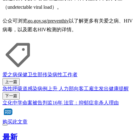
（undetectable viral load）。
公众可浏览
go.gov.sg/preventhiv
以了解更多有关爱之病、HIV
病毒，以及匿名HIV检测的详情。
爱之病
保健卫生部
传染病
性工作者
上一篇
急性呼吸道感染病例上升 人力部向客工雇主发出健康提醒
下一篇
立化中学命案被告判监16年 法官：抑郁症非杀人理由
购买此文章
最新