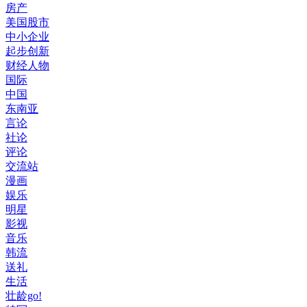
房产
美国股市
中小企业
起步创新
财经人物
国际
中国
东南亚
言论
社论
评论
交流站
漫画
娱乐
明星
影视
音乐
韩流
送礼
生活
壮龄go!