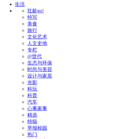
生活
壮龄go!
特写
美食
旅行
文化艺术
人文史地
专栏
@世代
生态与环保
时尚与美容
设计与家居
光影
科玩
科普
汽车
心事家事
精选
特辑
早报校园
热门