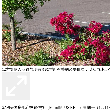
12方贷款人获得与现有贷款重组有关的必要批准，以及与违反
宏利美国房地产投资信托（Manulife US REIT）星期一（