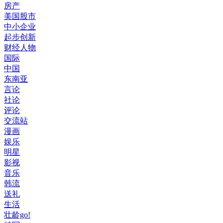
房产
美国股市
中小企业
起步创新
财经人物
国际
中国
东南亚
言论
社论
评论
交流站
漫画
娱乐
明星
影视
音乐
韩流
送礼
生活
壮龄go!