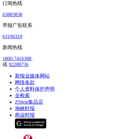
订阅热线
63883838
早报广告联系
63196319
新闻热线
1800-7416388
或
92288736
新报业媒体网站
网络条款
个人资料保护声明
全检索
ZShop集品店
海峡时报
商业时报