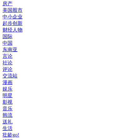
房产
美国股市
中小企业
起步创新
财经人物
国际
中国
东南亚
言论
社论
评论
交流站
漫画
娱乐
明星
影视
音乐
韩流
送礼
生活
壮龄go!