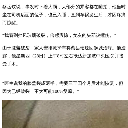
蔡岳玟说，事发时下着大雨，大部分的乘客都在睡觉，他当时
坐在司机后面的位子，也已入睡，直到车祸发生后，才因疼痛
而惊醒。
“我看到挡风玻璃破裂，倍感震惊，女友的头部被撞伤。”
由于膝盖破裂，家人安排救护车将蔡岳玟送回狮城治疗。他透
露，他星期四（28日）上午8时左右抵达新加坡中央医院并接
受手术。
“医生说我的膝盖裂成两半，需要三至四个月后才能恢复，但
因为已经破裂，不太可能100%复原。”