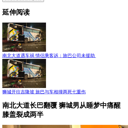
延伸阅读
南北大道遇车祸 情侣乘客诉：旅巴公司未援助
狮城开往吉隆坡 旅巴与车相撞两死七重伤
南北大道长巴翻覆 狮城男从睡梦中痛醒
膝盖裂成两半