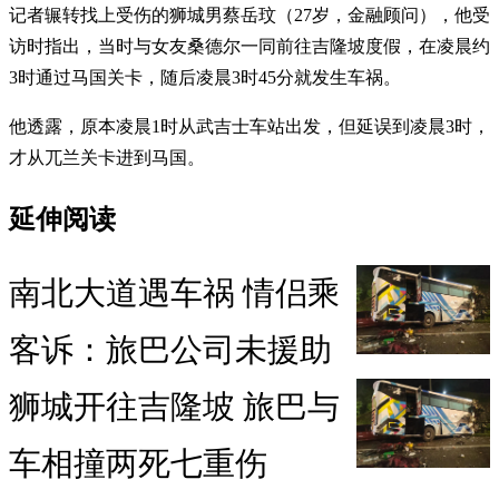
记者辗转找上受伤的狮城男蔡岳玟（27岁，金融顾问），他受
访时指出，当时与女友桑德尔一同前往吉隆坡度假，在凌晨约
3时通过马国关卡，随后凌晨3时45分就发生车祸。
他透露，原本凌晨1时从武吉士车站出发，但延误到凌晨3时，
才从兀兰关卡进到马国。
延伸阅读
南北大道遇车祸 情侣乘
客诉：旅巴公司未援助
狮城开往吉隆坡 旅巴与
车相撞两死七重伤