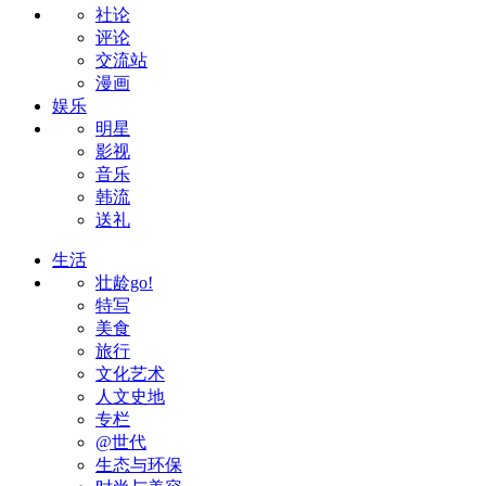
社论
评论
交流站
漫画
娱乐
明星
影视
音乐
韩流
送礼
生活
壮龄go!
特写
美食
旅行
文化艺术
人文史地
专栏
@世代
生态与环保