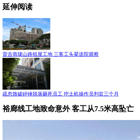
延伸阅读
雷击翡珑山路组屋工地 三客工头晕送院观察
疏忽致破碎锤脱落砸死员工 挖土机操作员判监三个月
裕廊线工地致命意外 客工从7.5米高坠亡