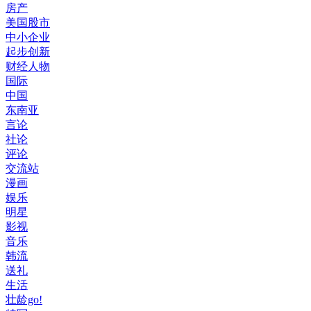
房产
美国股市
中小企业
起步创新
财经人物
国际
中国
东南亚
言论
社论
评论
交流站
漫画
娱乐
明星
影视
音乐
韩流
送礼
生活
壮龄go!