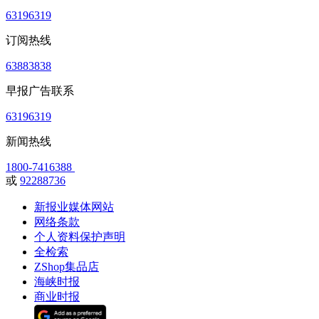
63196319
订阅热线
63883838
早报广告联系
63196319
新闻热线
1800-7416388
或
92288736
新报业媒体网站
网络条款
个人资料保护声明
全检索
ZShop集品店
海峡时报
商业时报