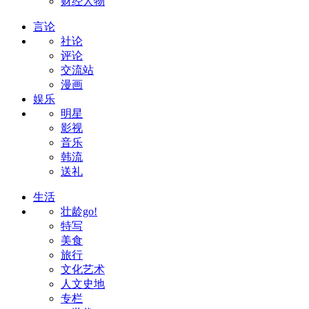
财经人物
言论
社论
评论
交流站
漫画
娱乐
明星
影视
音乐
韩流
送礼
生活
壮龄go!
特写
美食
旅行
文化艺术
人文史地
专栏