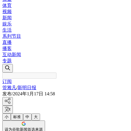
体育
视频
新闻
娱乐
生活
系列节目
直播
播客
互动新闻
专题
订阅
管雅凡
/
新明日报
发布
/
2024年1月17日 14:58
小
标准
中
大
设为谷歌新闻首选来源