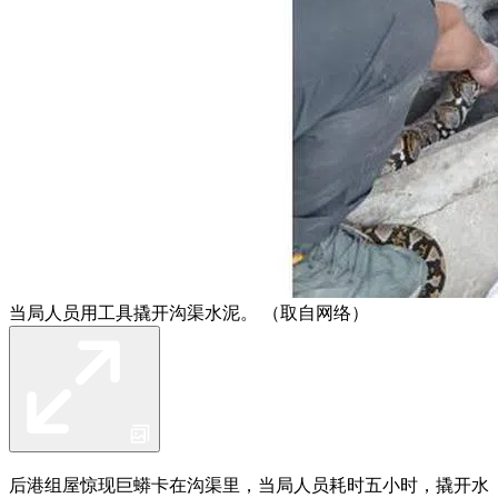
当局人员用工具撬开沟渠水泥。 （取自网络）
后港组屋惊现巨蟒卡在沟渠里，当局人员耗时五小时，撬开水