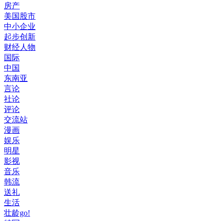
房产
美国股市
中小企业
起步创新
财经人物
国际
中国
东南亚
言论
社论
评论
交流站
漫画
娱乐
明星
影视
音乐
韩流
送礼
生活
壮龄go!