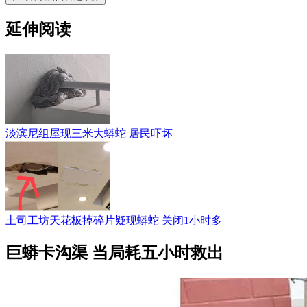
延伸阅读
淡滨尼组屋现三米大蟒蛇 居民吓坏
土司工坊天花板掉碎片疑现蟒蛇 关闭1小时多
巨蟒卡沟渠 当局耗五小时救出