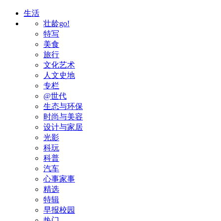
生活
壮龄go!
特写
美食
旅行
文化艺术
人文史地
专栏
@世代
生态与环保
时尚与美容
设计与家居
光影
科玩
科普
汽车
心事家事
精选
特辑
早报校园
热门