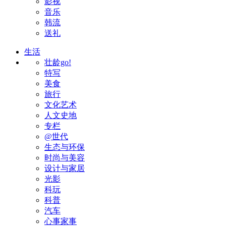
影视
音乐
韩流
送礼
生活
壮龄go!
特写
美食
旅行
文化艺术
人文史地
专栏
@世代
生态与环保
时尚与美容
设计与家居
光影
科玩
科普
汽车
心事家事