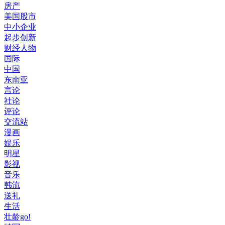
房产
美国股市
中小企业
起步创新
财经人物
国际
中国
东南亚
言论
社论
评论
交流站
漫画
娱乐
明星
影视
音乐
韩流
送礼
生活
壮龄go!