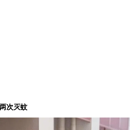
周两次灭蚊