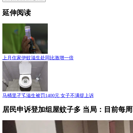
延伸阅读
上月住家伊蚊滋生处同比激增一倍
马桶里孑孓滋生被罚1400元 女子不满提上诉
居民申诉登加组屋蚊子多 当局：目前每