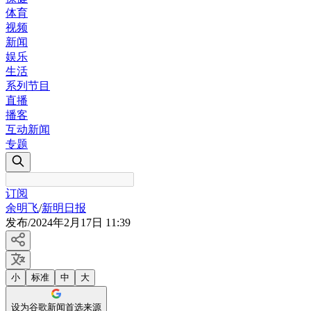
体育
视频
新闻
娱乐
生活
系列节目
直播
播客
互动新闻
专题
订阅
余明飞
/
新明日报
发布
/
2024年2月17日 11:39
小
标准
中
大
设为谷歌新闻首选来源