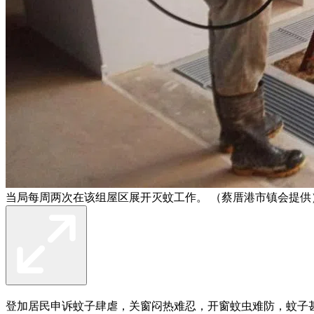
当局每周两次在该组屋区展开灭蚊工作。 （蔡厝港市镇会提供
登加居民申诉蚊子肆虐，关窗闷热难忍，开窗蚊虫难防，蚊子