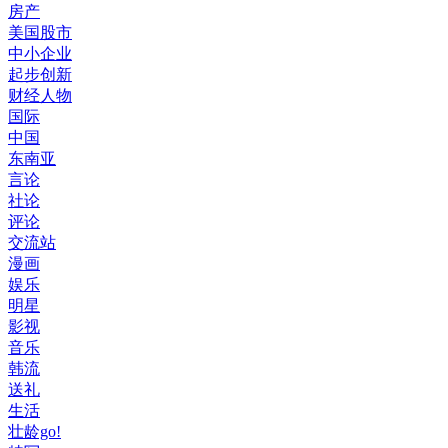
房产
美国股市
中小企业
起步创新
财经人物
国际
中国
东南亚
言论
社论
评论
交流站
漫画
娱乐
明星
影视
音乐
韩流
送礼
生活
壮龄go!