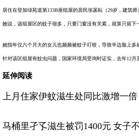
居住在登加绿苑道第133B座组屋的居民张菡耘（29岁，建
她说，该组屋区的蚊子很多，只要门窗没有关紧，就算只留下
她指年仅六个月大的女儿也频频被蚊子叮咬，导致半边脸上多处
针对该区组屋有蚊虫问题，国家环境局受询时证实，去年12月
延伸阅读
上月住家伊蚊滋生处同比激增一倍
马桶里孑孓滋生被罚1400元 女子