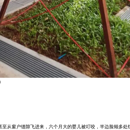
）
甚至从窗户缝隙飞进来，六个月大的婴儿被叮咬，半边脸颊多处