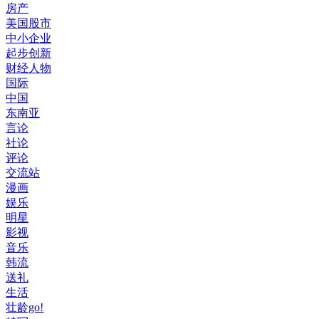
房产
美国股市
中小企业
起步创新
财经人物
国际
中国
东南亚
言论
社论
评论
交流站
漫画
娱乐
明星
影视
音乐
韩流
送礼
生活
壮龄go!