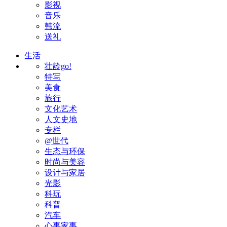
影视
音乐
韩流
送礼
生活
壮龄go!
特写
美食
旅行
文化艺术
人文史地
专栏
@世代
生态与环保
时尚与美容
设计与家居
光影
科玩
科普
汽车
心事家事