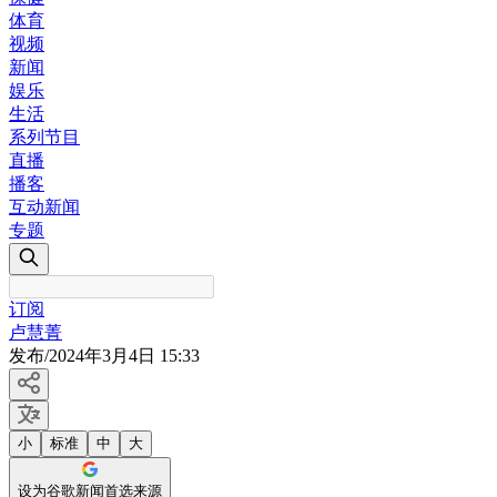
体育
视频
新闻
娱乐
生活
系列节目
直播
播客
互动新闻
专题
订阅
卢慧菁
发布
/
2024年3月4日 15:33
小
标准
中
大
设为谷歌新闻首选来源