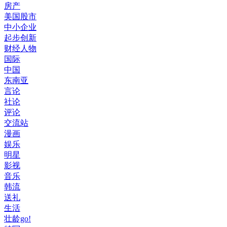
房产
美国股市
中小企业
起步创新
财经人物
国际
中国
东南亚
言论
社论
评论
交流站
漫画
娱乐
明星
影视
音乐
韩流
送礼
生活
壮龄go!