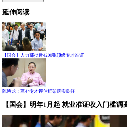
延伸阅读
【国会】人力部批近4200张顶级专才准证
陈诗龙：互补专才评估框架落实良好
【国会】明年1月起 就业准证收入门槛调高