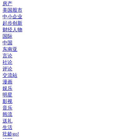
房产
美国股市
中小企业
起步创新
财经人物
国际
中国
东南亚
言论
社论
评论
交流站
漫画
娱乐
明星
影视
音乐
韩流
送礼
生活
壮龄go!