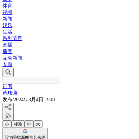
体育
视频
新闻
娱乐
生活
系列节目
直播
播客
互动新闻
专题
订阅
蔡玮谦
发布
/
2024年3月4日 19:01
小
标准
中
大
设为谷歌新闻首选来源