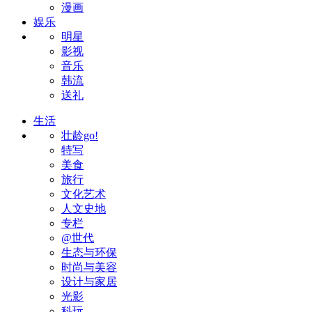
漫画
娱乐
明星
影视
音乐
韩流
送礼
生活
壮龄go!
特写
美食
旅行
文化艺术
人文史地
专栏
@世代
生态与环保
时尚与美容
设计与家居
光影
科玩