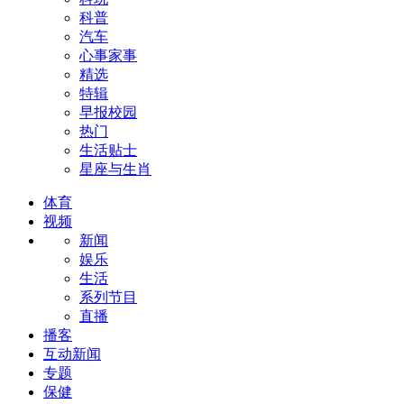
科普
汽车
心事家事
精选
特辑
早报校园
热门
生活贴士
星座与生肖
体育
视频
新闻
娱乐
生活
系列节目
直播
播客
互动新闻
专题
保健