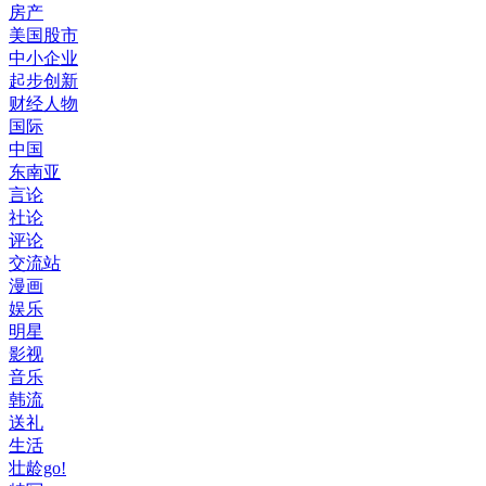
房产
美国股市
中小企业
起步创新
财经人物
国际
中国
东南亚
言论
社论
评论
交流站
漫画
娱乐
明星
影视
音乐
韩流
送礼
生活
壮龄go!