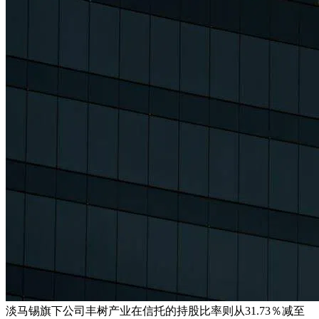
淡马锡旗下公司丰树产业在信托的持股比率则从31.73％减至