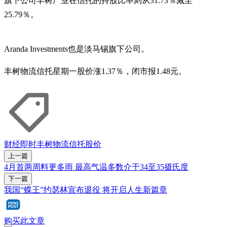
旗下公司丰树产业在信托的持股比率则从31.73％减至
25.79％。
Aranda Investments也是淡马锡旗下公司。
丰树物流信托星期一股价涨1.37％，闭市报1.48元。
财经即时
丰树物流信托
股价
上一篇
4月首两周料更多雨 最高气温多数介于34至35摄氏度
下一篇
我国“蝶王”约瑟林宣布退役 将开启人生新篇章
购买此文章