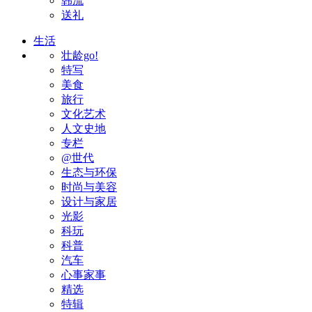
韩流
送礼
生活
壮龄go!
特写
美食
旅行
文化艺术
人文史地
专栏
@世代
生态与环保
时尚与美容
设计与家居
光影
科玩
科普
汽车
心事家事
精选
特辑