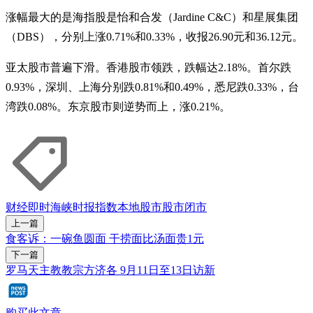
涨幅最大的是海指股是怡和合发（Jardine C&C）和星展集团
（DBS），分别上涨0.71%和0.33%，收报26.90元和36.12元。
亚太股市普遍下滑。香港股市领跌，跌幅达2.18%。首尔跌
0.93%，深圳、上海分别跌0.81%和0.49%，悉尼跌0.33%，台
湾跌0.08%。东京股市则逆势而上，涨0.21%。
财经即时
海峡时报指数
本地股市
股市
闭市
上一篇
食客诉：一碗鱼圆面 干捞面比汤面贵1元
下一篇
罗马天主教教宗方济各 9月11日至13日访新
购买此文章