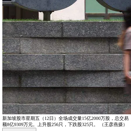
新加坡股市星期五（12日）全场成交量15亿2000万股，总交易
额8亿9309万元。上升股256只，下跌股325只。 （王彦燕摄）