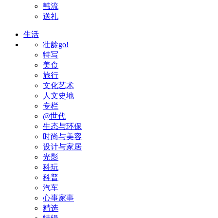
韩流
送礼
生活
壮龄go!
特写
美食
旅行
文化艺术
人文史地
专栏
@世代
生态与环保
时尚与美容
设计与家居
光影
科玩
科普
汽车
心事家事
精选