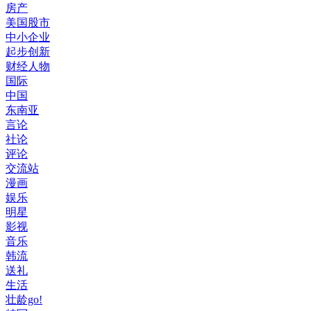
房产
美国股市
中小企业
起步创新
财经人物
国际
中国
东南亚
言论
社论
评论
交流站
漫画
娱乐
明星
影视
音乐
韩流
送礼
生活
壮龄go!