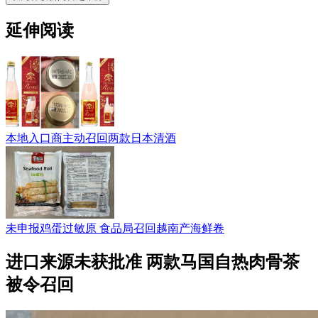
延伸阅读
本地入口商主动召回两款日本清酒
未申报鸡蛋过敏原 食品局召回越南产海鲜卷
进口来源未获批准 两款马国自热肉骨茶
被令召回