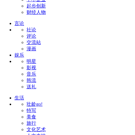
起步创新
财经人物
言论
社论
评论
交流站
漫画
娱乐
明星
影视
音乐
韩流
送礼
生活
壮龄go!
特写
美食
旅行
文化艺术