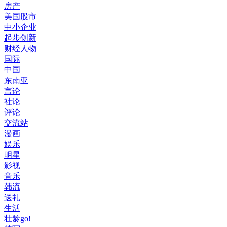
房产
美国股市
中小企业
起步创新
财经人物
国际
中国
东南亚
言论
社论
评论
交流站
漫画
娱乐
明星
影视
音乐
韩流
送礼
生活
壮龄go!