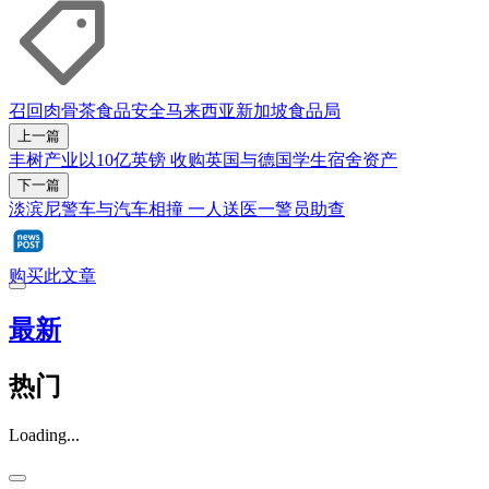
召回
肉骨茶
食品安全
马来西亚
新加坡食品局
上一篇
丰树产业以10亿英镑 收购英国与德国学生宿舍资产
下一篇
淡滨尼警车与汽车相撞 一人送医一警员助查
购买此文章
最新
热门
Loading...