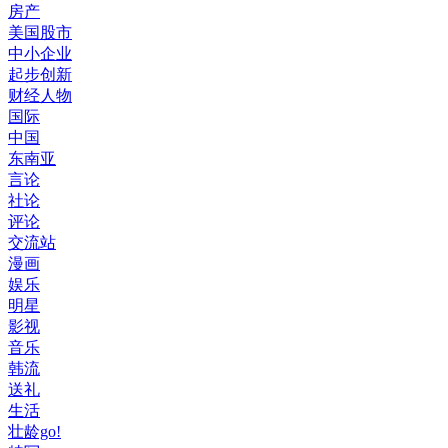
房产
美国股市
中小企业
起步创新
财经人物
国际
中国
东南亚
言论
社论
评论
交流站
漫画
娱乐
明星
影视
音乐
韩流
送礼
生活
壮龄go!