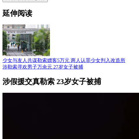
延伸阅读
少女与友人共谋勒索嫖客5万元 两人认罪少女判入改造所
涉勒索寻欢男子万余元 27岁女子被捕
涉假援交真勒索 23岁女子被捕