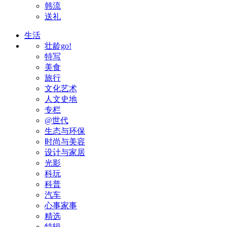
韩流
送礼
生活
壮龄go!
特写
美食
旅行
文化艺术
人文史地
专栏
@世代
生态与环保
时尚与美容
设计与家居
光影
科玩
科普
汽车
心事家事
精选
特辑