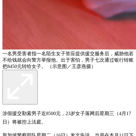
一名男受害者指一名陌生女子答应提供援交服务后，威胁他若
不给钱就会向警方举报他。出于害怕，男子七次通过银行转账
把8450元转给女子。 （示意图／王彦燕摄）
涉假援交勒索男子近8500元，23岁女子落网后星期三（4月17
日）将被控上法庭。
新加坡警察部队星期二（16日）发文告说，当局在本月11日下