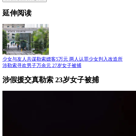
延伸阅读
少女与友人共谋勒索嫖客5万元 两人认罪少女判入改造所
涉勒索寻欢男子万余元 27岁女子被捕
涉假援交真勒索 23岁女子被捕