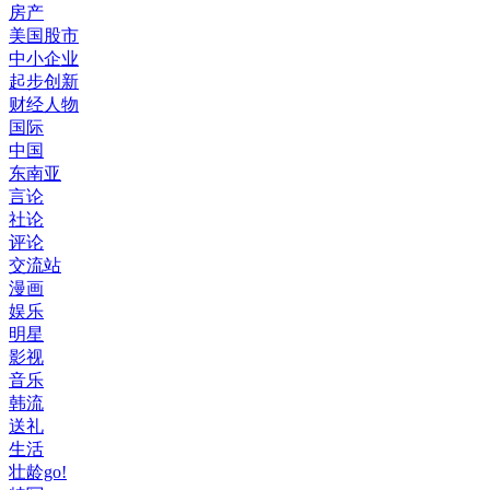
房产
美国股市
中小企业
起步创新
财经人物
国际
中国
东南亚
言论
社论
评论
交流站
漫画
娱乐
明星
影视
音乐
韩流
送礼
生活
壮龄go!