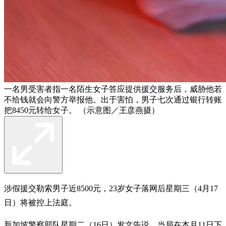
一名男受害者指一名陌生女子答应提供援交服务后，威胁他若
不给钱就会向警方举报他。出于害怕，男子七次通过银行转账
把8450元转给女子。 （示意图／王彦燕摄）
涉假援交勒索男子近8500元，23岁女子落网后星期三（4月17
日）将被控上法庭。
新加坡警察部队星期二（16日）发文告说，当局在本月11日下