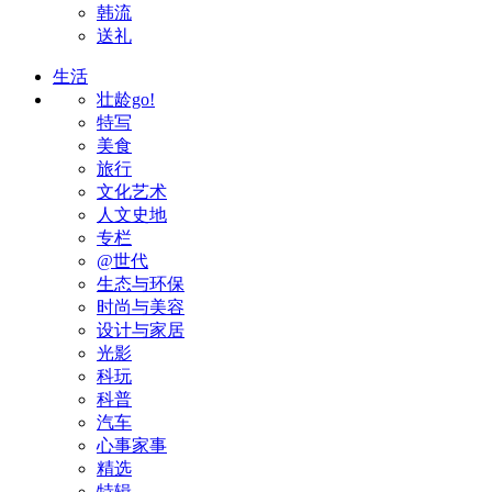
韩流
送礼
生活
壮龄go!
特写
美食
旅行
文化艺术
人文史地
专栏
@世代
生态与环保
时尚与美容
设计与家居
光影
科玩
科普
汽车
心事家事
精选
特辑