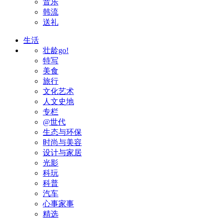
音乐
韩流
送礼
生活
壮龄go!
特写
美食
旅行
文化艺术
人文史地
专栏
@世代
生态与环保
时尚与美容
设计与家居
光影
科玩
科普
汽车
心事家事
精选