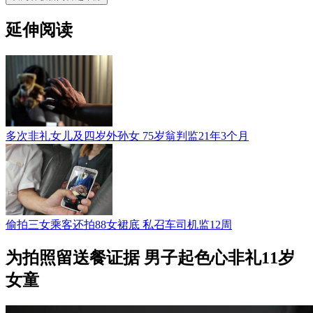
延伸阅读
多次非礼女儿及四岁外孙女 75岁翁判监21年3个月
偷拍三女乘客还拍88女裙底 私召车司机监12周
为拍照留送餐证据 男子起色心非礼11岁
女童