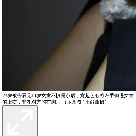
23岁被告看见11岁女童不慎露点后，竟起色心将左手伸进女童
的上衣，非礼对方的右胸。 （示意图 / 王彦燕摄）