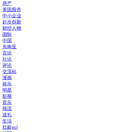
房产
美国股市
中小企业
起步创新
财经人物
国际
中国
东南亚
言论
社论
评论
交流站
漫画
娱乐
明星
影视
音乐
韩流
送礼
生活
壮龄go!