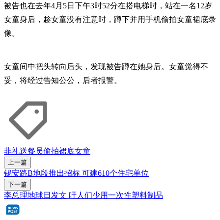
被告也在去年4月5日下午3时52分在搭电梯时，站在一名12岁
女童身后，趁女童没有注意时，蹲下并用手机偷拍女童裙底录
像。
女童间中把头转向后头，发现被告蹲在她身后。女童觉得不
妥，将经过告知公公，后者报警。
非礼
送餐员
偷拍裙底
女童
上一篇
锡安路B地段推出招标 可建610个住宅单位
下一篇
李总理地球日发文 吁人们少用一次性塑料制品