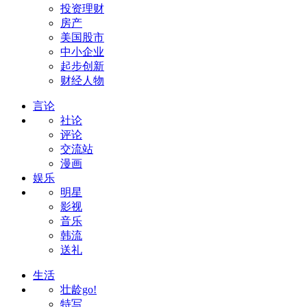
投资理财
房产
美国股市
中小企业
起步创新
财经人物
言论
社论
评论
交流站
漫画
娱乐
明星
影视
音乐
韩流
送礼
生活
壮龄go!
特写