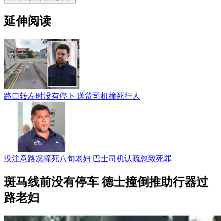
延伸阅读
路口转左时没有停下 送货司机撞死行人
没注意路况撞死八旬老妇 巴士司机认疏忽致死罪
斑马线前没有停车 德士撞倒推助行器过
路老妇