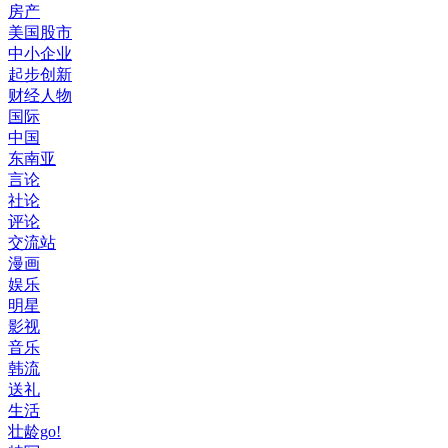
房产
美国股市
中小企业
起步创新
财经人物
国际
中国
东南亚
言论
社论
评论
交流站
漫画
娱乐
明星
影视
音乐
韩流
送礼
生活
壮龄go!