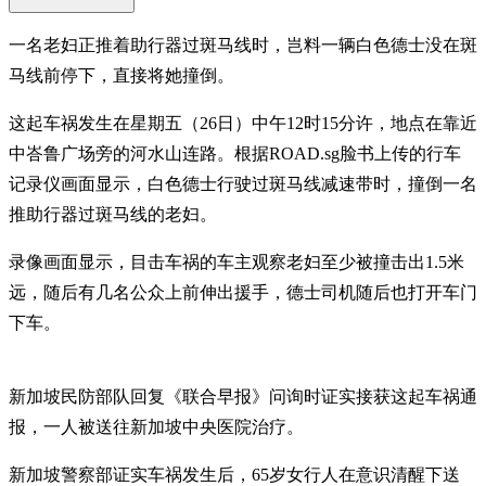
一名老妇正推着助行器过斑马线时，岂料一辆白色德士没在斑
马线前停下，直接将她撞倒。
这起车祸发生在星期五（26日）中午12时15分许，地点在靠近
中峇鲁广场旁的河水山连路。根据ROAD.sg脸书上传的行车
记录仪画面显示，白色德士行驶过斑马线减速带时，撞倒一名
推助行器过斑马线的老妇。
录像画面显示，目击车祸的车主观察老妇至少被撞击出1.5米
远，随后有几名公众上前伸出援手，德士司机随后也打开车门
下车。
新加坡民防部队回复《联合早报》问询时证实接获这起车祸通
报，一人被送往新加坡中央医院治疗。
新加坡警察部证实车祸发生后，65岁女行人在意识清醒下送