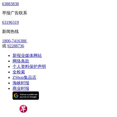
63883838
早报广告联系
63196319
新闻热线
1800-7416388
或
92288736
新报业媒体网站
网络条款
个人资料保护声明
全检索
ZShop集品店
海峡时报
商业时报