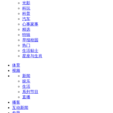
光影
科玩
科普
汽车
心事家事
精选
特辑
早报校园
热门
生活贴士
星座与生肖
体育
视频
新闻
娱乐
生活
系列节目
直播
播客
互动新闻
专题