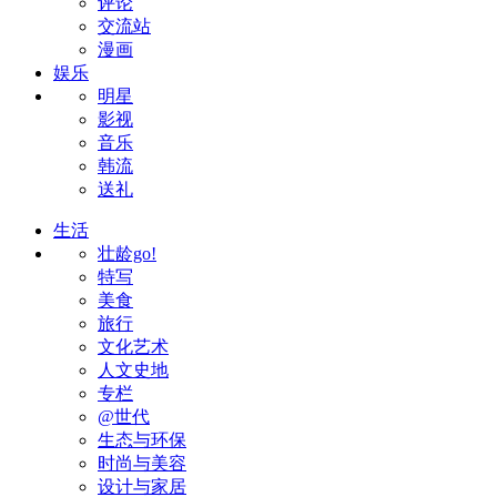
评论
交流站
漫画
娱乐
明星
影视
音乐
韩流
送礼
生活
壮龄go!
特写
美食
旅行
文化艺术
人文史地
专栏
@世代
生态与环保
时尚与美容
设计与家居