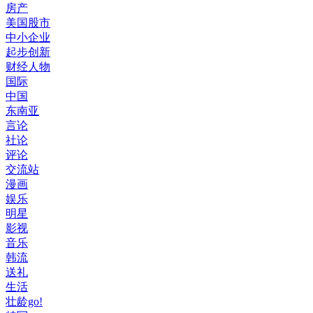
房产
美国股市
中小企业
起步创新
财经人物
国际
中国
东南亚
言论
社论
评论
交流站
漫画
娱乐
明星
影视
音乐
韩流
送礼
生活
壮龄go!