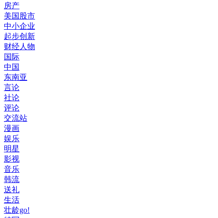
房产
美国股市
中小企业
起步创新
财经人物
国际
中国
东南亚
言论
社论
评论
交流站
漫画
娱乐
明星
影视
音乐
韩流
送礼
生活
壮龄go!