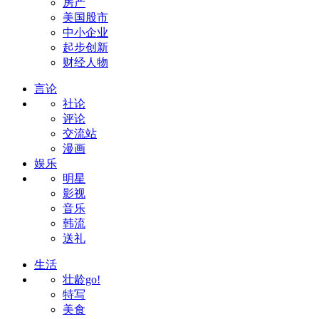
房产
美国股市
中小企业
起步创新
财经人物
言论
社论
评论
交流站
漫画
娱乐
明星
影视
音乐
韩流
送礼
生活
壮龄go!
特写
美食