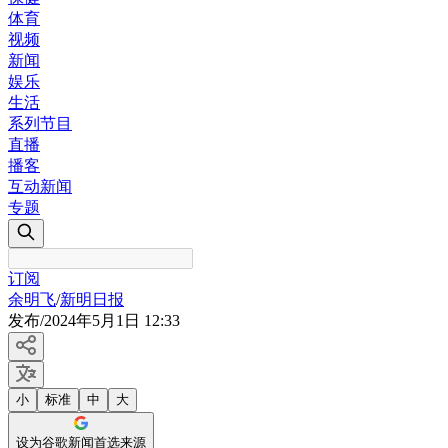
体育
视频
新闻
娱乐
生活
系列节目
直播
播客
互动新闻
专题
订阅
余明飞
/
新明日报
发布
/
2024年5月1日 12:33
小
标准
中
大
设为谷歌新闻首选来源