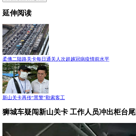
延伸阅读
柔佛二陆路关卡每日通关人次超越冠病疫情前水平
新山关卡再传“黑警”勒索客工
狮城车疑闯新山关卡 工作人员冲出柜台