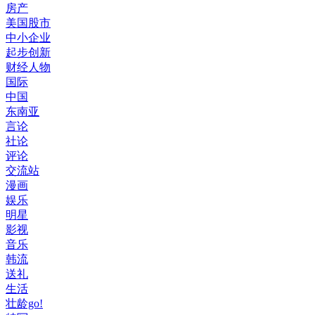
房产
美国股市
中小企业
起步创新
财经人物
国际
中国
东南亚
言论
社论
评论
交流站
漫画
娱乐
明星
影视
音乐
韩流
送礼
生活
壮龄go!