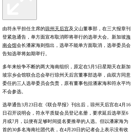
由符永平担任主席的
琼州天后宫
及义山董事部，在三大报章刊
登紧急通告，单方面宣布取消即将举行的选举大会。新加坡
海
南会馆
会长潘家海则指出，选举不能单方面取消，选举委员会
告知选举将如期举行。
多年来纷争不断的两大海南组织，原定在5月5日星期天在新加
坡宗乡会馆联合总会举行琼州天后宫董事部选举，由双方同意
委任的三人选举委员会负责，原有董事包括潘家海和符永平均
不会参选。
选举通告3月23日在《联合早报》刊出后，琼州天后宫在4月16
日召开说明会，符永平质疑会员登记名册，要求延后选举至6
月或7月，以便有足够时间提名要推举的人选。但以潘家海为
首的30多名海南社团代表，在4月20日的记者会上表示没有收