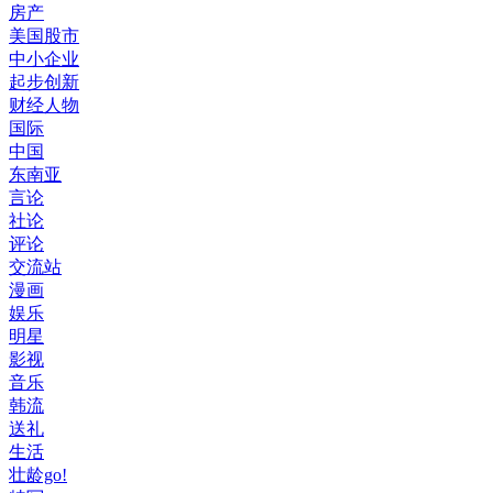
房产
美国股市
中小企业
起步创新
财经人物
国际
中国
东南亚
言论
社论
评论
交流站
漫画
娱乐
明星
影视
音乐
韩流
送礼
生活
壮龄go!