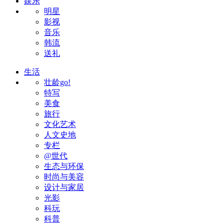
娱乐
明星
影视
音乐
韩流
送礼
生活
壮龄go!
特写
美食
旅行
文化艺术
人文史地
专栏
@世代
生态与环保
时尚与美容
设计与家居
光影
科玩
科普