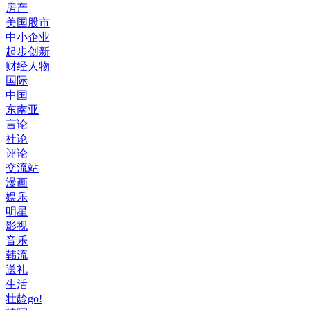
房产
美国股市
中小企业
起步创新
财经人物
国际
中国
东南亚
言论
社论
评论
交流站
漫画
娱乐
明星
影视
音乐
韩流
送礼
生活
壮龄go!