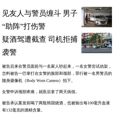
见友人与警员缠斗 男子
“助阵”打伤警
疑酒驾遭截查 司机拒捕
袭警
被告后来在警员面前与一名家人吵起来，一名女警尝试劝架，
怎料被告一巴掌打在女警的脸部和颈部，罪行被一名男警员的
随身摄像机（Body Worn Camera）拍下。
女警申诉颈部疼痛，就医后拿了两天病假。
被告承认案发前喝了两瓶韩国烧酒，也被验出每100毫升血液
有132毫克的酒精含量。