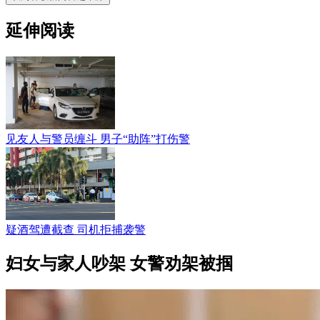
延伸阅读
见友人与警员缠斗 男子“助阵”打伤警
疑酒驾遭截查 司机拒捕袭警
妇女与家人吵架 女警劝架被掴