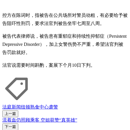
控方在陈词时，指被告在公共场所对警员动粗，有必要给予被
告阻吓性刑罚，要求法官判被告坐牢七周至八周。
被告代表律师说，被告患有重郁症和持续性抑郁症（Persistent
Depressive Disorder），加上女警伤势不严重，希望法官判被
告罚款就好。
法官说需要时间斟酌，案展下个月10日下判。
法庭新闻
纽顿熟食中心
袭警
上一篇
流着血仍照顾乘客 空姐获赞“真英雄”
下一篇