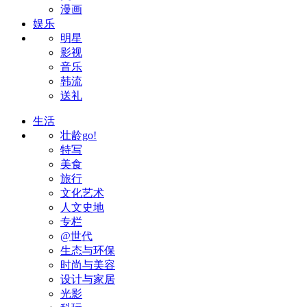
漫画
娱乐
明星
影视
音乐
韩流
送礼
生活
壮龄go!
特写
美食
旅行
文化艺术
人文史地
专栏
@世代
生态与环保
时尚与美容
设计与家居
光影