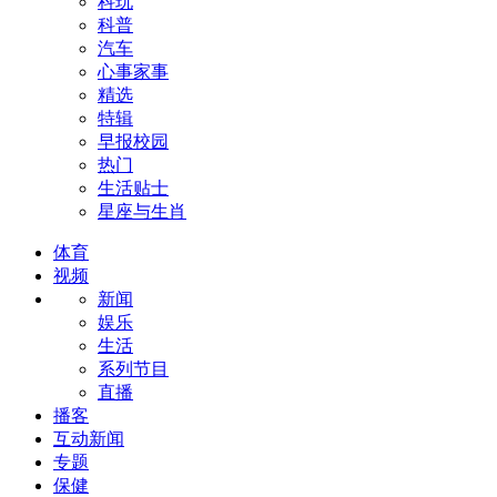
科玩
科普
汽车
心事家事
精选
特辑
早报校园
热门
生活贴士
星座与生肖
体育
视频
新闻
娱乐
生活
系列节目
直播
播客
互动新闻
专题
保健