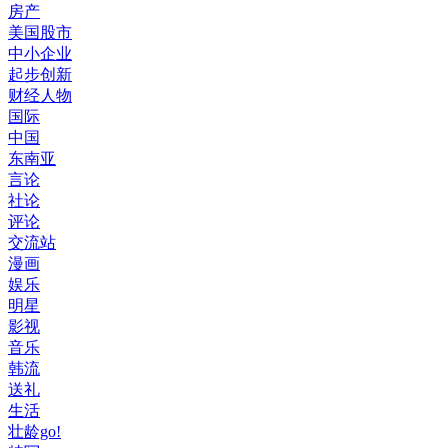
房产
美国股市
中小企业
起步创新
财经人物
国际
中国
东南亚
言论
社论
评论
交流站
漫画
娱乐
明星
影视
音乐
韩流
送礼
生活
壮龄go!