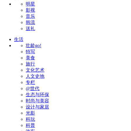
明星
影视
音乐
韩流
送礼
生活
壮龄go!
特写
美食
旅行
文化艺术
人文史地
专栏
@世代
生态与环保
时尚与美容
设计与家居
光影
科玩
科普