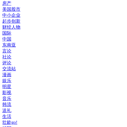
房产
美国股市
中小企业
起步创新
财经人物
国际
中国
东南亚
言论
社论
评论
交流站
漫画
娱乐
明星
影视
音乐
韩流
送礼
生活
壮龄go!