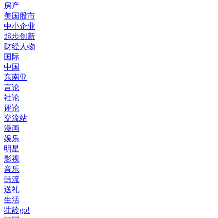
房产
美国股市
中小企业
起步创新
财经人物
国际
中国
东南亚
言论
社论
评论
交流站
漫画
娱乐
明星
影视
音乐
韩流
送礼
生活
壮龄go!