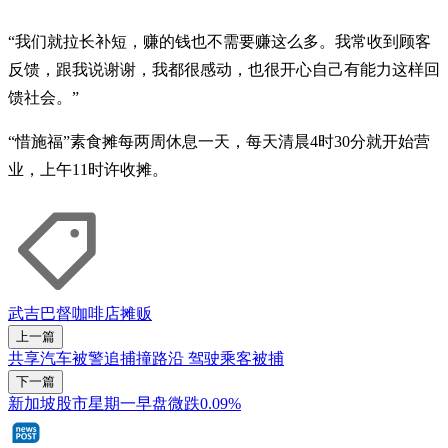
“我们就拉长补短，赚的钱也不需要赚这么多。我常收到顾客
反馈，跟我说谢谢，我都很感动，也很开心自己有能力这样回
馈社会。”
“惜施福”素食摊每两周休息一天，每天清晨4时30分就开始营
业，上午11时许收摊。
武吉巴督
咖啡店
摊贩
上一篇
共享汽车被警追捕撞路沿 驾驶乘客被捕
下一篇
新加坡股市星期一早盘微跌0.09%