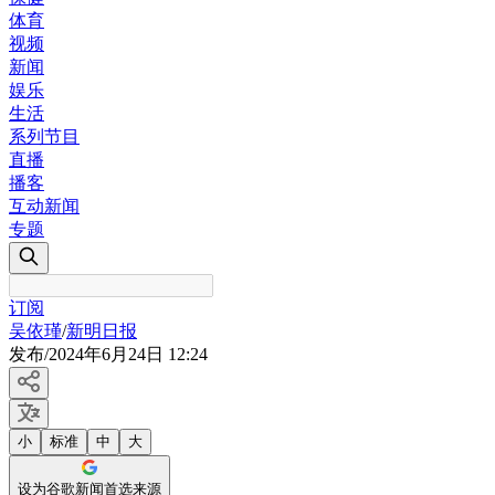
体育
视频
新闻
娱乐
生活
系列节目
直播
播客
互动新闻
专题
订阅
吴依瑾
/
新明日报
发布
/
2024年6月24日 12:24
小
标准
中
大
设为谷歌新闻首选来源