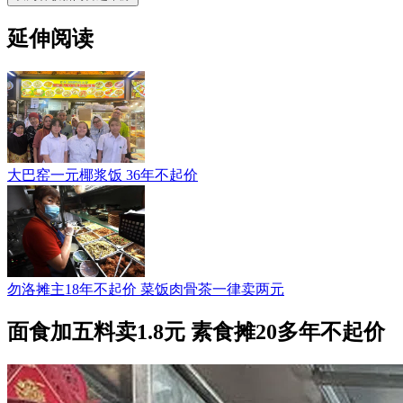
延伸阅读
大巴窑一元椰浆饭 36年不起价
勿洛摊主18年不起价 菜饭肉骨茶一律卖两元
面食加五料卖1.8元 素食摊20多年不起价