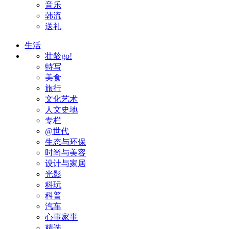
音乐
韩流
送礼
生活
壮龄go!
特写
美食
旅行
文化艺术
人文史地
专栏
@世代
生态与环保
时尚与美容
设计与家居
光影
科玩
科普
汽车
心事家事
精选