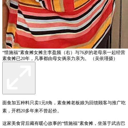
“惜施福”素食摊女摊主李盈频（右）与76岁的老母亲一起经营
素食摊已20年，凡事都由母女俩亲力亲为。 （吴依瑾摄）
面食加五种料只卖1元8角，素食摊老板娘为回馈顾客与推广吃
素，开档20多年来不曾起价。
这家美食背后藏有暖心故事的“惜施福”素食摊，坐落于武吉巴