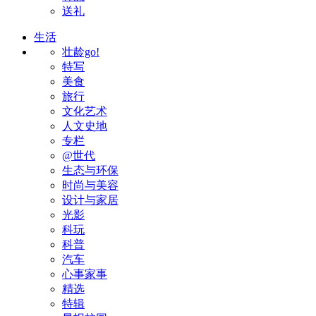
送礼
生活
壮龄go!
特写
美食
旅行
文化艺术
人文史地
专栏
@世代
生态与环保
时尚与美容
设计与家居
光影
科玩
科普
汽车
心事家事
精选
特辑