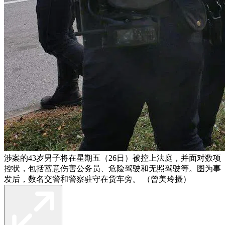
涉案的43岁男子将在星期五（26日）被控上法庭，并面对数项
控状，包括蓄意伤害公务员、危险驾驶和无照驾驶等。图为事
发后，数名交警和警察驻守在货车旁。 （曾美玲摄）