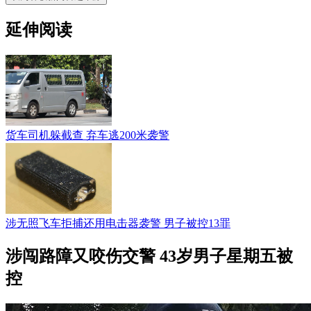
延伸阅读
货车司机躲截查 弃车逃200米袭警
涉无照飞车拒捕还用电击器袭警 男子被控13罪
涉闯路障又咬伤交警 43岁男子星期五被
控