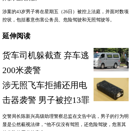
涉案的43岁男子将在星期五（26日）被控上法庭，并面对数项
控状，包括蓄意伤害公务员、危险驾驶和无照驾驶等。
延伸阅读
货车司机躲截查 弃车逃
200米袭警
涉无照飞车拒捕还用电
击器袭警 男子被控13罪
交警局长陈新兴高级助理警察总监在文告中说，男子的行为明
显是公然藐视法律，“他不仅没有驾照，还危险驾驶，危害其