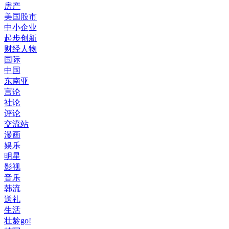
房产
美国股市
中小企业
起步创新
财经人物
国际
中国
东南亚
言论
社论
评论
交流站
漫画
娱乐
明星
影视
音乐
韩流
送礼
生活
壮龄go!