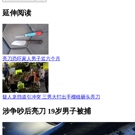
延伸阅读
亮刀恐吓家人男子监六个月
疑人龙挡道引冲突 三男大打出手榴梿砸头亮刀
涉争吵后亮刀 19岁男子被捕