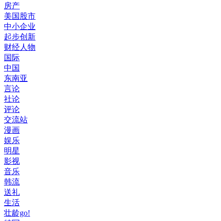
房产
美国股市
中小企业
起步创新
财经人物
国际
中国
东南亚
言论
社论
评论
交流站
漫画
娱乐
明星
影视
音乐
韩流
送礼
生活
壮龄go!