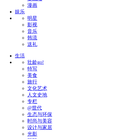
漫画
娱乐
明星
影视
音乐
韩流
送礼
生活
壮龄go!
特写
美食
旅行
文化艺术
人文史地
专栏
@世代
生态与环保
时尚与美容
设计与家居
光影