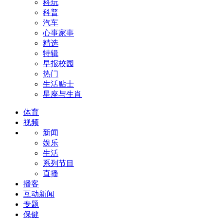
科玩
科普
汽车
心事家事
精选
特辑
早报校园
热门
生活贴士
星座与生肖
体育
视频
新闻
娱乐
生活
系列节目
直播
播客
互动新闻
专题
保健