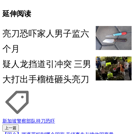
延伸阅读
亮刀恐吓家人男子监六
个月
疑人龙挡道引冲突 三男
大打出手榴梿砸头亮刀
新加坡警察部队
持刀
恐吓
上一篇