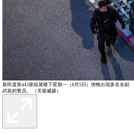
新民道第443座组屋楼下星期一（8月5日）傍晚出现多名全副
武装的警员。 （关俊威摄）