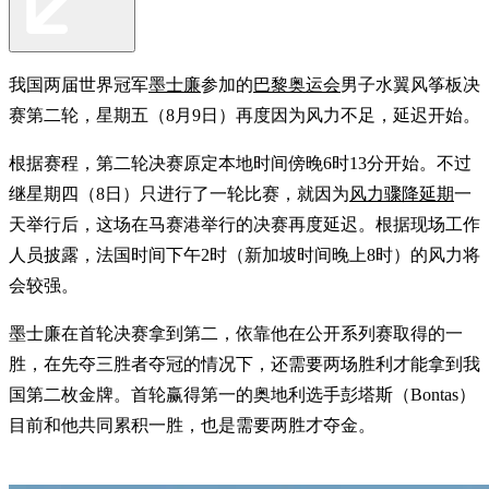
我国两届世界冠军
墨士廉
参加的
巴黎奥运会
男子水翼风筝板决
赛第二轮，星期五（8月9日）再度因为风力不足，延迟开始。
根据赛程，第二轮决赛原定本地时间傍晚6时13分开始。不过
继星期四（8日）只进行了一轮比赛，就因为
风力骤降延期
一
天举行后，这场在马赛港举行的决赛再度延迟。根据现场工作
人员披露，法国时间下午2时（新加坡时间晚上8时）的风力将
会较强。
墨士廉在首轮决赛拿到第二，依靠他在公开系列赛取得的一
胜，在先夺三胜者夺冠的情况下，还需要两场胜利才能拿到我
国第二枚金牌。首轮赢得第一的奥地利选手彭塔斯（Bontas）
目前和他共同累积一胜，也是需要两胜才夺金。