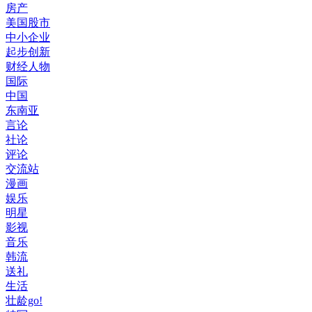
房产
美国股市
中小企业
起步创新
财经人物
国际
中国
东南亚
言论
社论
评论
交流站
漫画
娱乐
明星
影视
音乐
韩流
送礼
生活
壮龄go!