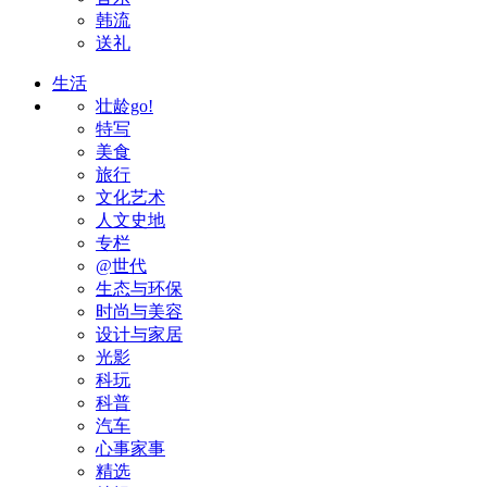
韩流
送礼
生活
壮龄go!
特写
美食
旅行
文化艺术
人文史地
专栏
@世代
生态与环保
时尚与美容
设计与家居
光影
科玩
科普
汽车
心事家事
精选