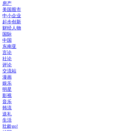
房产
美国股市
中小企业
起步创新
财经人物
国际
中国
东南亚
言论
社论
评论
交流站
漫画
娱乐
明星
影视
音乐
韩流
送礼
生活
壮龄go!