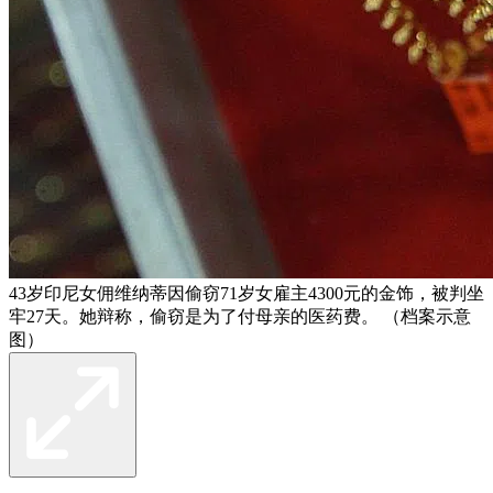
43岁印尼女佣维纳蒂因偷窃71岁女雇主4300元的金饰，被判坐
牢27天。她辩称，偷窃是为了付母亲的医药费。 （档案示意
图）