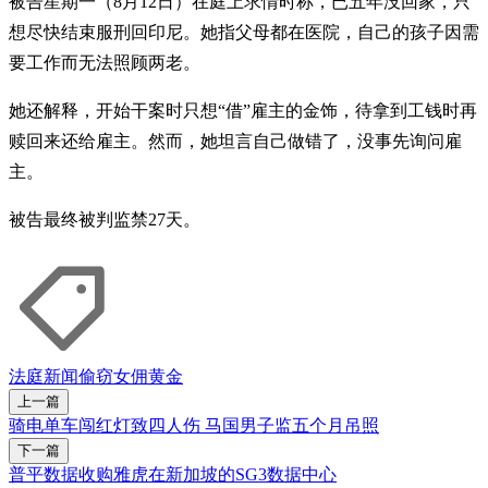
被告星期一（8月12日）在庭上求情时称，已五年没回家，只
想尽快结束服刑回印尼。她指父母都在医院，自己的孩子因需
要工作而无法照顾两老。
她还解释，开始干案时只想“借”雇主的金饰，待拿到工钱时再
赎回来还给雇主。然而，她坦言自己做错了，没事先询问雇
主。
被告最终被判监禁27天。
法庭新闻
偷窃
女佣
黄金
上一篇
骑电单车闯红灯致四人伤 马国男子监五个月吊照
下一篇
普平数据收购雅虎在新加坡的SG3数据中心