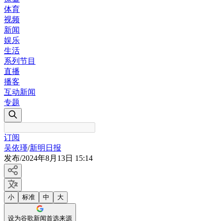
体育
视频
新闻
娱乐
生活
系列节目
直播
播客
互动新闻
专题
订阅
吴依瑾
/
新明日报
发布
/
2024年8月13日 15:14
小
标准
中
大
设为谷歌新闻首选来源