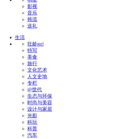
影视
音乐
韩流
送礼
生活
壮龄go!
特写
美食
旅行
文化艺术
人文史地
专栏
@世代
生态与环保
时尚与美容
设计与家居
光影
科玩
科普
汽车