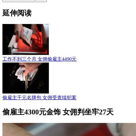
延伸阅读
工作不到三个月 女佣偷雇主4490元
偷雇主千元名牌包 女佣受查续犯案
偷雇主4300元金饰 女佣判坐牢27天