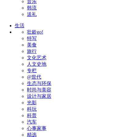
音乐
韩流
送礼
生活
壮龄go!
特写
美食
旅行
文化艺术
人文史地
专栏
@世代
生态与环保
时尚与美容
设计与家居
光影
科玩
科普
汽车
心事家事
精选