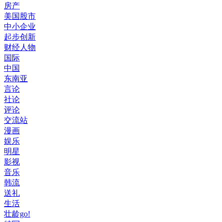
房产
美国股市
中小企业
起步创新
财经人物
国际
中国
东南亚
言论
社论
评论
交流站
漫画
娱乐
明星
影视
音乐
韩流
送礼
生活
壮龄go!