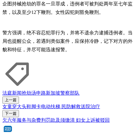
企图持械抢劫的罪名一旦罪成，违例者可被判处两年至七年监
禁，以及至少12下鞭刑。女性囚犯则豁免鞭刑。
警方强调，绝不容忍犯罪行为，并将不遗余力逮捕违例者。当
局也提醒公众，若遇到类似案件，应保持冷静，记下对方的外
貌和特征，并尽可能迅速报警。
法庭新闻
抢劫
汤申路
新加坡警察部队
上一篇
女童穿大头鞋脚卡电动扶梯 民防解救送院治疗
下一篇
欠六年服务与杂费判罚款及须缴清 妇女上诉被驳回