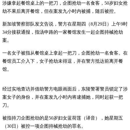
涉嫌拿起餐馆桌上的一把刀，企图抢劫一名食客，50岁妇女抢
劫不果后离开餐馆，但在案发九小时内被捕，随后被控。
新加坡警察部队发文告说，警方在星期四（8月29日）上午9时
34分接获通报，指汤申路的一家餐馆发生一起企图持械抢劫
案。
一名女子被指从餐馆桌上拿起一把刀，企图抢劫一名食客。在
餐馆员工介入下，女子抢劫未得逞，并在警方抵达前离开餐
馆。
经过实地查访并借助警方电眼画面后，东陵警署警员锁定了涉
案女子的身份，并在案发九小时内将逮捕她，同时起获一把
刀。
被指持刀企图抢劫的是50岁妇女蓝荷莲（译音），她星期五
（30日）被控一项企图持械抢劫的罪名。