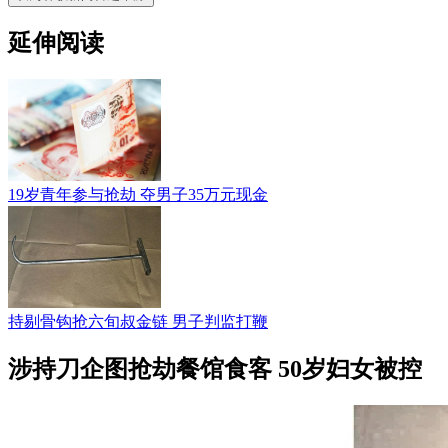
延伸阅读
19岁青年参与抢劫 夺男子35万元现金
持剔骨钩抢六旬叔金链 男子判监打鞭
涉持刀企图抢劫餐馆食客 50岁妇女被控