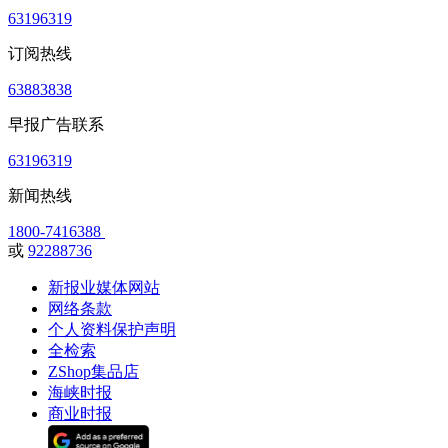
63196319
订阅热线
63883838
早报广告联系
63196319
新闻热线
1800-7416388
或
92288736
新报业媒体网站
网络条款
个人资料保护声明
全检索
ZShop集品店
海峡时报
商业时报