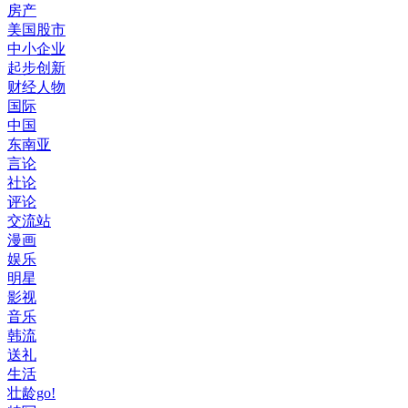
房产
美国股市
中小企业
起步创新
财经人物
国际
中国
东南亚
言论
社论
评论
交流站
漫画
娱乐
明星
影视
音乐
韩流
送礼
生活
壮龄go!