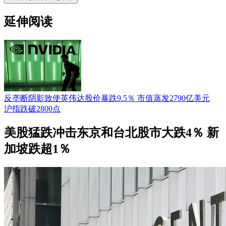
延伸阅读
反垄断阴影致使英伟达股价暴跌9.5％ 市值蒸发2790亿美元
沪指跌破2800点
美股猛跌冲击东京和台北股市大跌4％ 新
加坡跌超1％