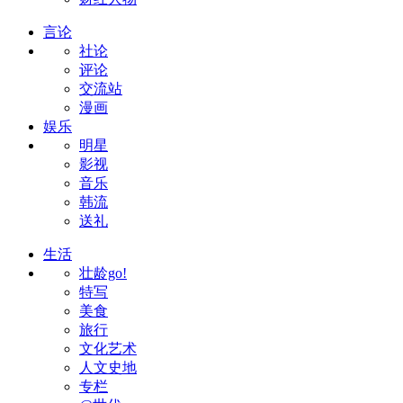
言论
社论
评论
交流站
漫画
娱乐
明星
影视
音乐
韩流
送礼
生活
壮龄go!
特写
美食
旅行
文化艺术
人文史地
专栏