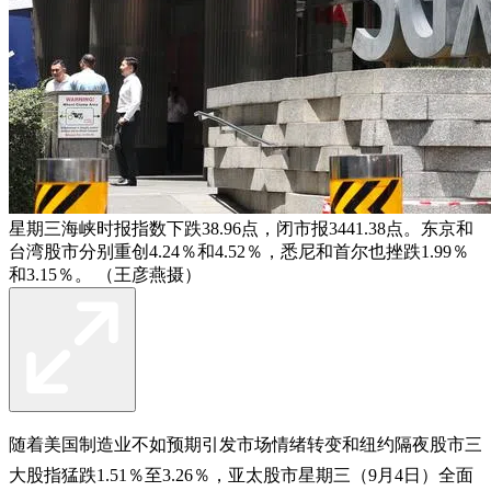
星期三海峡时报指数下跌38.96点，闭市报3441.38点。东京和
台湾股市分别重创4.24％和4.52％，悉尼和首尔也挫跌1.99％
和3.15％。 （王彦燕摄）
随着美国制造业不如预期引发市场情绪转变和纽约隔夜股市三
大股指猛跌1.51％至3.26％，亚太股市星期三（9月4日）全面