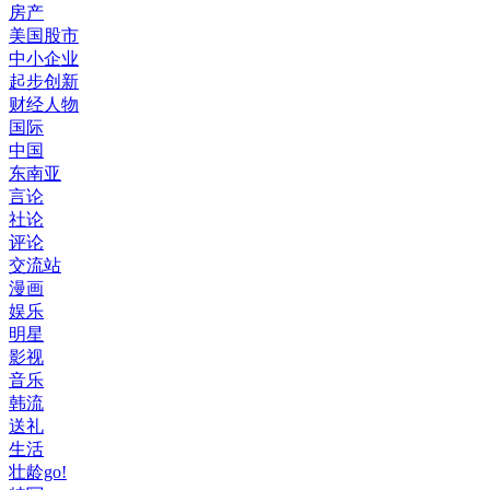
房产
美国股市
中小企业
起步创新
财经人物
国际
中国
东南亚
言论
社论
评论
交流站
漫画
娱乐
明星
影视
音乐
韩流
送礼
生活
壮龄go!