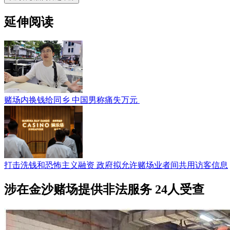
延伸阅读
赌场内换钱给同乡 中国男称痛失万元
打击洗钱和恐怖主义融资 政府拟允许赌场业者间共用访客信息
涉在金沙赌场提供非法服务 24人受查