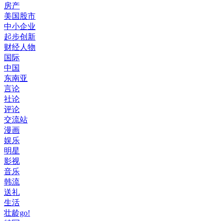
房产
美国股市
中小企业
起步创新
财经人物
国际
中国
东南亚
言论
社论
评论
交流站
漫画
娱乐
明星
影视
音乐
韩流
送礼
生活
壮龄go!