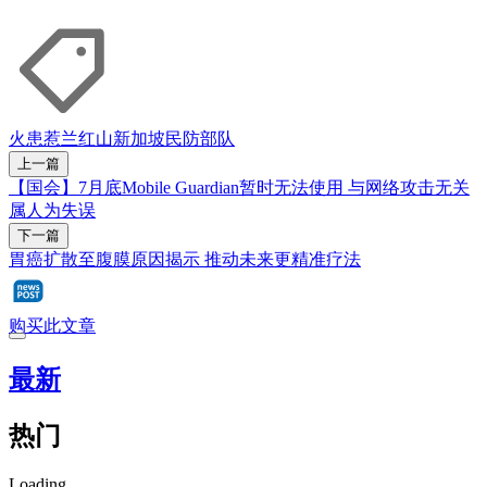
火患
惹兰红山
新加坡民防部队
上一篇
【国会】7月底Mobile Guardian暂时无法使用 与网络攻击无关
属人为失误
下一篇
胃癌扩散至腹膜原因揭示 推动未来更精准疗法
购买此文章
最新
热门
Loading...