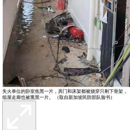
失火单位的卧室焦黑一片，房门和床架都被烧穿只剩下骨架，
组屋走廊也被熏黑一片。 （取自新加坡民防部队脸书）