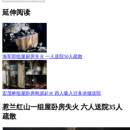
延伸阅读
海军部组屋厨房失火 一人送院50人疏散
宏茂桥组屋卧房电源起火 四人吸入过多浓烟送院
惹兰红山一组屋卧房失火 六人送院35人
疏散