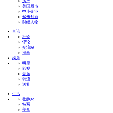
房产
美国股市
中小企业
起步创新
财经人物
言论
社论
评论
交流站
漫画
娱乐
明星
影视
音乐
韩流
送礼
生活
壮龄go!
特写
美食