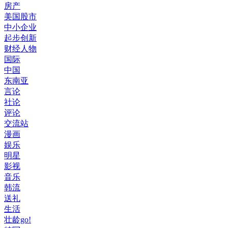
房产
美国股市
中小企业
起步创新
财经人物
国际
中国
东南亚
言论
社论
评论
交流站
漫画
娱乐
明星
影视
音乐
韩流
送礼
生活
壮龄go!