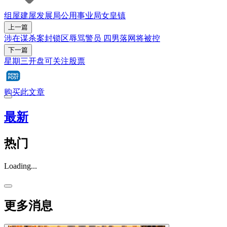
组屋
建屋发展局
公用事业局
女皇镇
上一篇
涉在谋杀案封锁区辱骂警员 四男落网将被控
下一篇
星期三开盘可关注股票
购买此文章
最新
热门
Loading...
更多消息