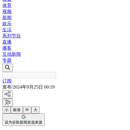
体育
视频
新闻
娱乐
生活
系列节目
直播
播客
互动新闻
专题
订阅
发布
/
2024年9月25日 00:19
小
标准
中
大
设为谷歌新闻首选来源