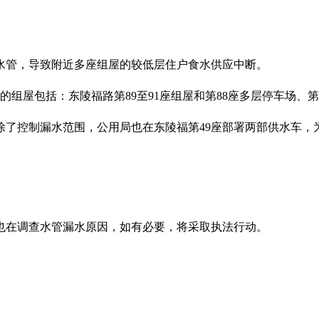
一条水管，导致附近多座组屋的较低层住户食水供应中断。
组屋包括：东陵福路第89至91座组屋和第88座多层停车场、第4
除了控制漏水范围，公用局也在东陵福第49座部署两部供水车，
也在调查水管漏水原因，如有必要，将采取执法行动。