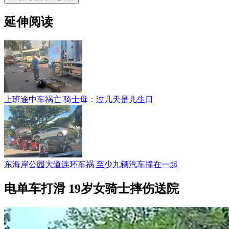
延伸阅读
上班途中车祸亡 骑士母：过几天是儿生日
东海岸公园大道连环车祸 至少九辆汽车撞在一起
电单车打滑 19岁女骑士摔伤送院