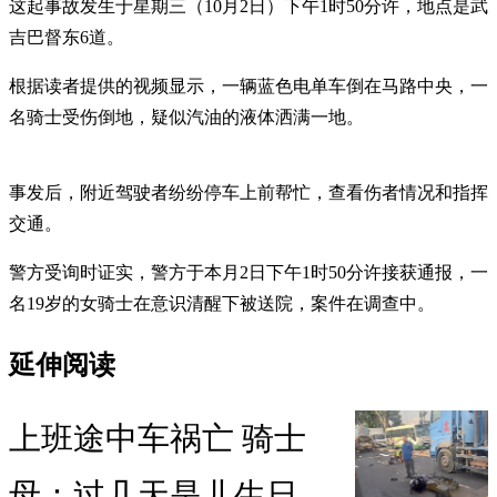
这起事故发生于星期三（10月2日）下午1时50分许，地点是武
吉巴督东6道。
根据读者提供的视频显示，一辆蓝色电单车倒在马路中央，一
名骑士受伤倒地，疑似汽油的液体洒满一地。
事发后，附近驾驶者纷纷停车上前帮忙，查看伤者情况和指挥
交通。
警方受询时证实，警方于本月2日下午1时50分许接获通报，一
名19岁的女骑士在意识清醒下被送院，案件在调查中。
延伸阅读
上班途中车祸亡 骑士
母：过几天是儿生日