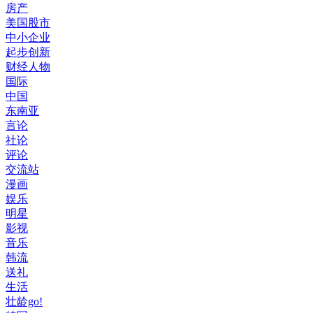
房产
美国股市
中小企业
起步创新
财经人物
国际
中国
东南亚
言论
社论
评论
交流站
漫画
娱乐
明星
影视
音乐
韩流
送礼
生活
壮龄go!