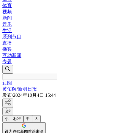
体育
视频
新闻
娱乐
生活
系列节目
直播
播客
互动新闻
专题
订阅
黄佑解
/
新明日报
发布
/
2024年10月4日 15:44
小
标准
中
大
设为谷歌新闻首选来源