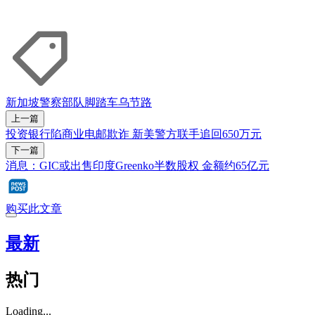
新加坡警察部队
脚踏车
乌节路
上一篇
投资银行陷商业电邮欺诈 新美警方联手追回650万元
下一篇
消息：GIC或出售印度Greenko半数股权 金额约65亿元
购买此文章
最新
热门
Loading...