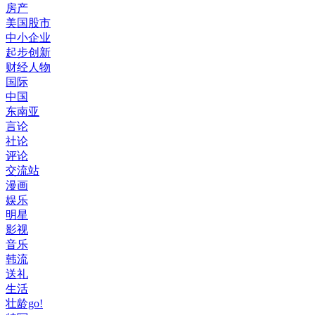
房产
美国股市
中小企业
起步创新
财经人物
国际
中国
东南亚
言论
社论
评论
交流站
漫画
娱乐
明星
影视
音乐
韩流
送礼
生活
壮龄go!