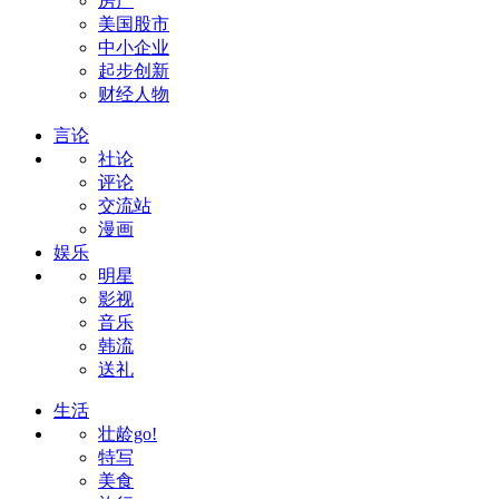
房产
美国股市
中小企业
起步创新
财经人物
言论
社论
评论
交流站
漫画
娱乐
明星
影视
音乐
韩流
送礼
生活
壮龄go!
特写
美食