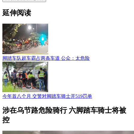
延伸阅读
脚踏车队超车霸占两条车道 公众：太危险
今年首八个月 交警对脚踏车骑士开519罚单
涉在乌节路危险骑行 六脚踏车骑士将被
控