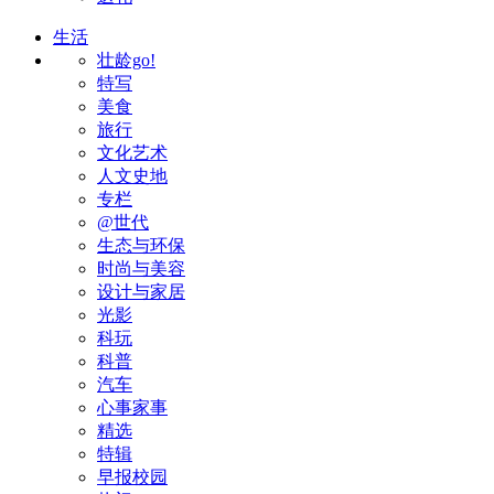
生活
壮龄go!
特写
美食
旅行
文化艺术
人文史地
专栏
@世代
生态与环保
时尚与美容
设计与家居
光影
科玩
科普
汽车
心事家事
精选
特辑
早报校园