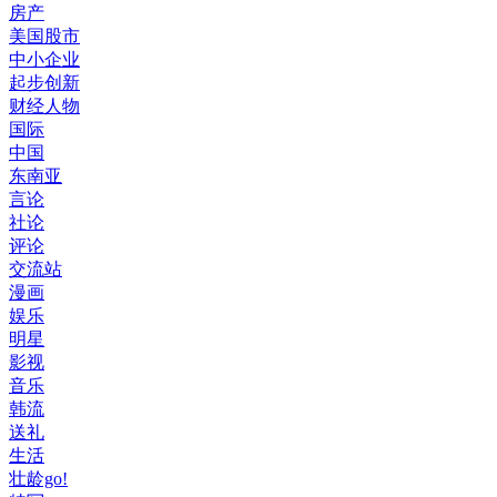
房产
美国股市
中小企业
起步创新
财经人物
国际
中国
东南亚
言论
社论
评论
交流站
漫画
娱乐
明星
影视
音乐
韩流
送礼
生活
壮龄go!