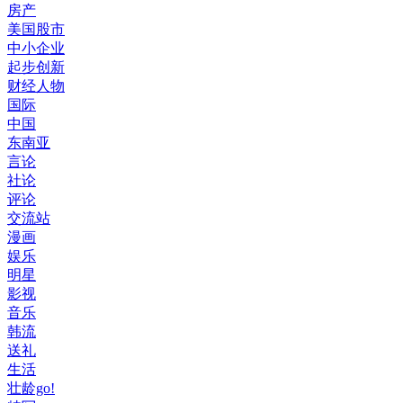
房产
美国股市
中小企业
起步创新
财经人物
国际
中国
东南亚
言论
社论
评论
交流站
漫画
娱乐
明星
影视
音乐
韩流
送礼
生活
壮龄go!