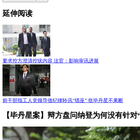
延伸阅读
要求控方澄清控状内容 法官：影响审讯进展
前干部指工人党领导借纪律聆讯“猎巫” 批毕丹星不果断
【毕丹星案】辩方盘问纳登为何没有针对