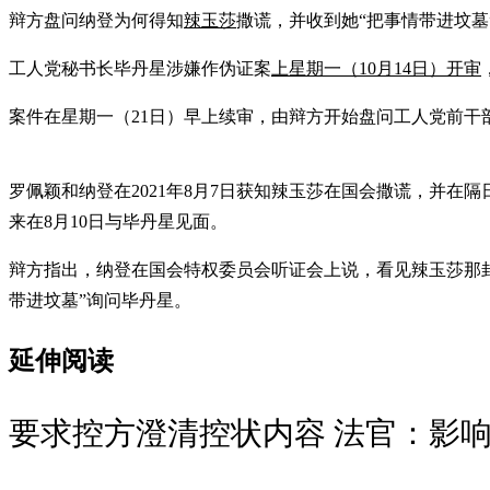
辩方盘问纳登为何得知
辣玉莎
撒谎，并收到她“把事情带进坟
工人党秘书长毕丹星涉嫌作伪证案
上星期一（10月14日）开审
案件在星期一（21日）早上续审，由辩方开始盘问工人党前干
罗佩颖和纳登在2021年8月7日获知辣玉莎在国会撒谎，并
来在8月10日与毕丹星见面。
辩方指出，纳登在国会特权委员会听证会上说，看见辣玉莎那封
带进坟墓”询问毕丹星。
延伸阅读
要求控方澄清控状内容 法官：影