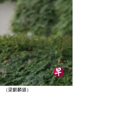
。 （梁麒麟摄）