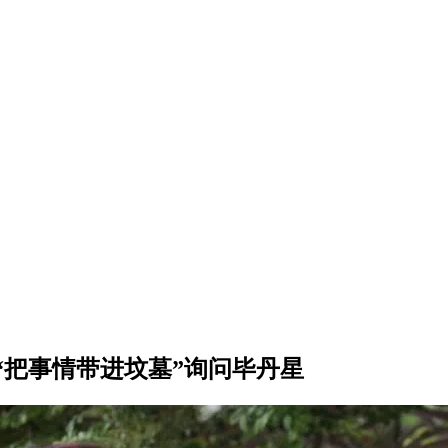
“把事情带进坟墓”询问毕丹星