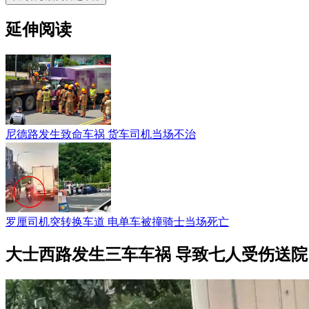
延伸阅读
尼德路发生致命车祸 货车司机当场不治
罗厘司机突转换车道 电单车被撞骑士当场死亡
大士西路发生三车车祸 导致七人受伤送院