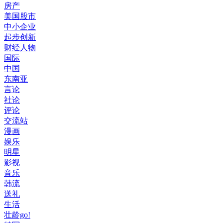
房产
美国股市
中小企业
起步创新
财经人物
国际
中国
东南亚
言论
社论
评论
交流站
漫画
娱乐
明星
影视
音乐
韩流
送礼
生活
壮龄go!