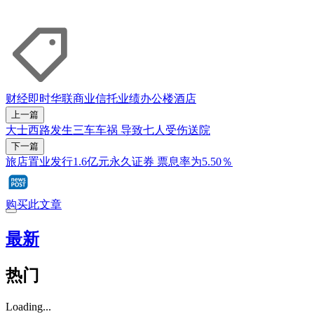
财经即时
华联商业信托
业绩
办公楼
酒店
上一篇
大士西路发生三车车祸 导致七人受伤送院
下一篇
旅店置业发行1.6亿元永久证券 票息率为5.50％
购买此文章
最新
热门
Loading...