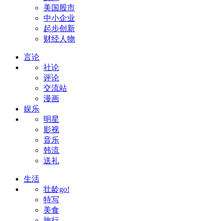
美国股市
中小企业
起步创新
财经人物
言论
社论
评论
交流站
漫画
娱乐
明星
影视
音乐
韩流
送礼
生活
壮龄go!
特写
美食
旅行