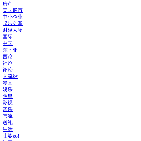
房产
美国股市
中小企业
起步创新
财经人物
国际
中国
东南亚
言论
社论
评论
交流站
漫画
娱乐
明星
影视
音乐
韩流
送礼
生活
壮龄go!