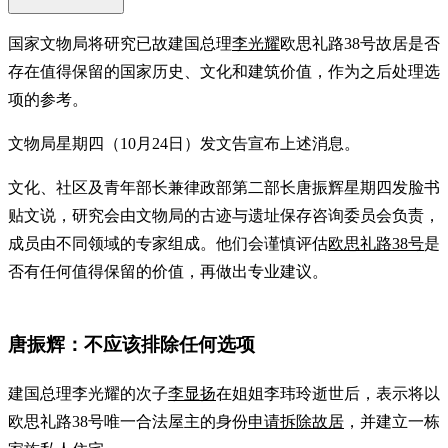
国家文物局将研究已故建国总理
李光耀
欧思礼路38号故居是否
存在值得保留的国家历史、文化和建筑价值，作为之后处理选
项的参考。
文物局星期四（10月24日）发文告宣布上述消息。
文化、社区及青年部长兼律政部第二部长唐振辉星期四发脸书
贴文说，研究会由文物局的古迹与遗址保存咨询委员会负责，
成员由不同领域的专家组成。他们会谨慎评估
欧思礼路38号
是
否有任何值得保留的价值，再做出专业建议。
唐振辉：不应该排除任何选项
建国总理李光耀的次子
李显扬
在姐姐李玮玲逝世后，表示将以
欧思礼路38号唯一合法屋主的身份
申请拆除故居
，并建立一栋