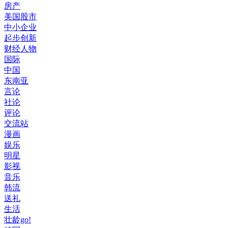
房产
美国股市
中小企业
起步创新
财经人物
国际
中国
东南亚
言论
社论
评论
交流站
漫画
娱乐
明星
影视
音乐
韩流
送礼
生活
壮龄go!