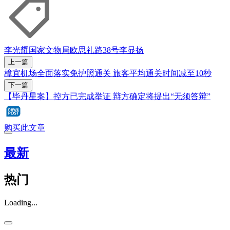
李光耀
国家文物局
欧思礼路38号
李显扬
上一篇
樟宜机场全面落实免护照通关 旅客平均通关时间减至10秒
下一篇
【毕丹星案】控方已完成举证 辩方确定将提出“无须答辩”
购买此文章
最新
热门
Loading...