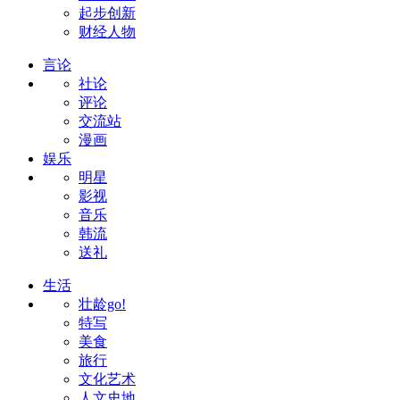
起步创新
财经人物
言论
社论
评论
交流站
漫画
娱乐
明星
影视
音乐
韩流
送礼
生活
壮龄go!
特写
美食
旅行
文化艺术
人文史地