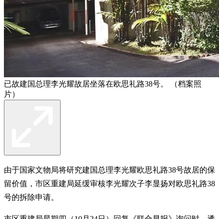
已故建国总理李光耀故居坐落在欧思礼路38号。 （档案照
片）
由于国家文物局将研究建国总理李光耀欧思礼路38号故居的保
留价值，市区重建局延缓审核李光耀次子李显扬对欧思礼路38
号的拆除申请。
市区重建局星期四（10月24日）回复《联合早报》询问时，透