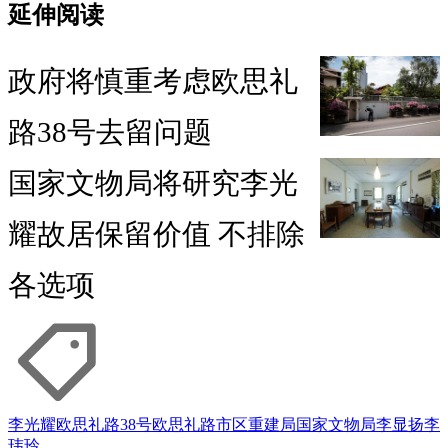
延伸阅读
政府将慎重考虑欧思礼
路38号去留问题
国家文物局将研究李光
耀故居保留价值 不排除
各选项
李光耀
欧思礼路38号
欧思礼路
市区重建局
国家文物局
李显扬
李
玮玲