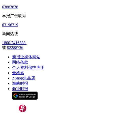
63883838
早报广告联系
63196319
新闻热线
1800-7416388
或
92288736
新报业媒体网站
网络条款
个人资料保护声明
全检索
ZShop集品店
海峡时报
商业时报