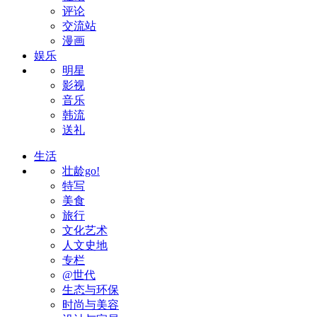
评论
交流站
漫画
娱乐
明星
影视
音乐
韩流
送礼
生活
壮龄go!
特写
美食
旅行
文化艺术
人文史地
专栏
@世代
生态与环保
时尚与美容