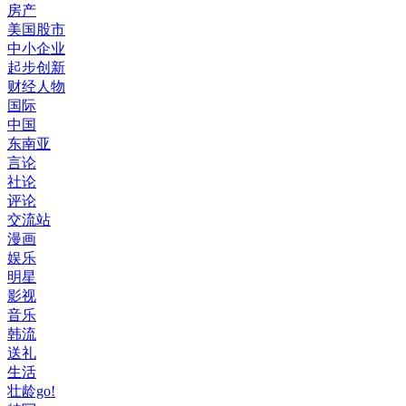
房产
美国股市
中小企业
起步创新
财经人物
国际
中国
东南亚
言论
社论
评论
交流站
漫画
娱乐
明星
影视
音乐
韩流
送礼
生活
壮龄go!